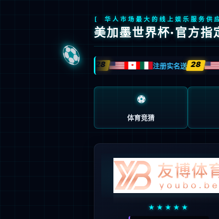
您好 欢迎光临BB贝博艾弗森官网家居官网！
首页
定制家居
走