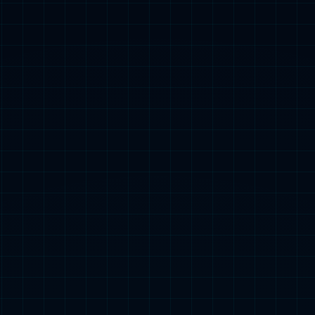
品牌资讯
BRAND INFORMATION
重点排污单位信息公开表(集
公开时间：2026年7月23日基础信息单位名
家居科技股份有限公司统一信用代码913502007
潘孝贞联系电话7269336...
2026-07-27