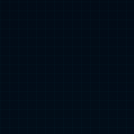
重点排污单位信息公开表(
公开时间：2026年7月23日基础信息单位名
家居科技股份有限公司统一信用代码913502007
潘孝贞联系电话7269336...
2026-07-27