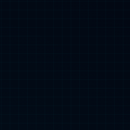
存量竞争时代，定制家居门店如何破局？看新零售模式如何重构终端盈利逻辑
存量竞争新阶段。随着新
客户上门的传统线下门店
..