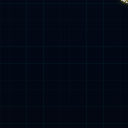
上一页
1
2
3
4
5
6
7
8
...
51
52
下一页
BB贝博艾弗森官网服务
资讯中心
投资者
全球网点
品牌资讯
公司治理
服务流程
中国爱厨日
订单查询
装修攻略
BB贝博艾弗森官网服务季
十年品质保证
常见问题
在线反馈
产品使用说明