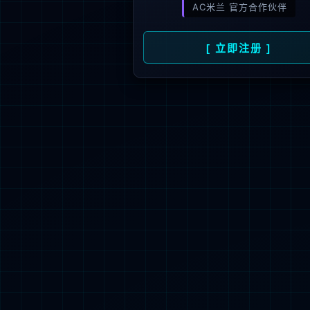
品牌资
当前位置：
资讯中心
>
品牌资讯