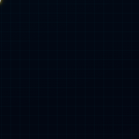
关系
加入BB贝博艾弗森官网
扫码关注BB贝博艾弗森官网厨柜