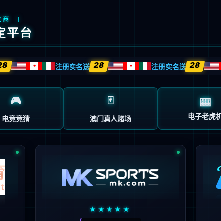
进BB贝博艾弗森官网
BB贝博艾弗森官网服务
资讯
加入BB贝博艾弗森