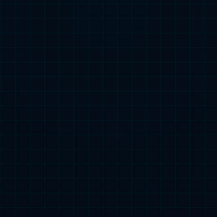
重点排污单位信息公开表(集
公开时间：2026年7月23日基础信息单位名
家居科技股份有限公司统一信用代码913502007
潘孝贞联系电话7269336...
2026-07-27
重点排污单位信息公开表(
公开时间：2026年7月23日基础信息单位名