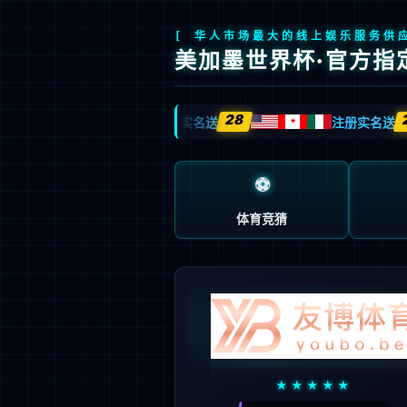
您好 欢迎光临BB贝博艾弗森官网家居官网！
首页
定制家居
走