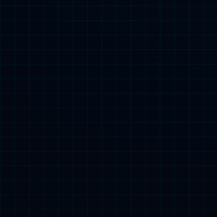
定制家居
走进BB贝博艾弗森官网
BB贝博艾弗森官网厨柜
关于BB贝博艾弗森官网
BB贝博艾弗森官网衣柜
全球的BB贝博艾弗森官网
BB贝博艾弗森官网木门
品牌历史
阳台卫浴
BB贝博艾弗森官网智能
桔家
厨房&家
家具软装
BB贝博艾弗森官网精装
城市体验馆
全国客服热线