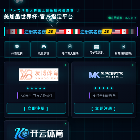
品牌资讯
中国爱厨日
装修攻略
品牌资讯
BRAND INFORMATION
2026-08-05
2026-07-27
2026全屋定制加盟避坑指南：识破品牌招商套路，稳健开店盈利
2026-07-27
重点排污单位信息公开表(集兴路1999号)
2026-07-27
重点排污单位信息公开表(集祥西路3号)
如今家居消费全面迈入整家一体化阶段，全屋定制行业市场规模持续扩容，新房整装、旧房焕新、精装微改多重需求叠加，成为不少中小投资者的创业优选赛道。但行业高速扩张的同...
重点排污单位信息公开表(集和路190号)
公开时间：2026年7月23日基础信息单位名称BB贝博艾弗森官网厨柜家居科技股份有限公司统一信用代码913502007054014451法定代表人潘孝贞联系电话7269336...
公开时间：2026年7月23日基础信息单位名称BB贝博艾弗森官网厨柜家居科技股份有限公司统一信用代码913502007054014451法定代表人潘孝贞联系电话7269336...
公开时间：2026年7月23日基础信息单位名称BB贝博艾弗森官网厨柜家居科技股份有限公司统一信用代码913502007054014451法定代表人潘孝贞联系电话7269336...
上一页
1
2
3
4
5
6
7
8
...
51
52
下一页
© 2011-2026BB贝博艾弗森官网厨柜家居科技股份有限公司 版权所有,并保留所有
权利