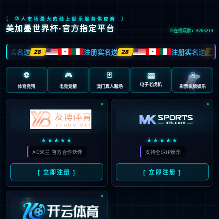
品牌资讯
中国爱厨日
装修攻略
品牌资讯
BRAND INFORMATION
喜报 | BB贝博艾弗森官网厨柜阿玛尼3S荣获中国红星设计大奖
近日，中国设计红星奖在北京举办高峰论坛及颁奖典礼，近千名国内外设计领域知名人士出席活动，共同见证好产品、好设计。BB贝博艾弗森官网厨柜阿玛尼3S凭借其量体裁柜的人性化设计理念...
2018-12-13