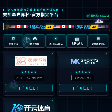
品牌资讯
中国爱厨日
装修攻略
品牌资讯
BRAND INFORMATION
云端共擎，定制未来：BB贝博艾弗森官网家居与厦门航空共绘可持续发展新图景
当万米高空的云端旅程邂逅家居生活的理想空间，一场跨越行业的品牌共振正在书写中国定制家居的新篇章。2025年7月8日，BB贝博艾弗森官网家居以厦门航空“中国定制看BB贝博艾弗森官网”主题航班...