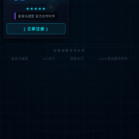
2025-07-12
中国定制看BB贝博艾弗森官网！“极致东方”整家定制系列产品发布暨飞流AI家装设计智能体2.1公测
7月8日下午，“极致东方”整家定制系列产品发布暨飞流AI家装设计智能体2.1公测于珠江之上闪耀启幕！行业专家、业界大咖、合作伙伴以及权威媒体齐聚一堂，共同见证这...
2025-07-10
用AI守护家的温度 | 第十三季中国爱厨日圆满收官，一键解锁品质生活新方式！
近日，随着第十三季中国爱厨日的温馨落幕，BB贝博艾弗森官网家居再度唤起全民对家庭、健康与爱的深刻情感共鸣。作为已经持续十三年的品牌公益IP，本季活动以“AI上中国家”为主题，...
2025-06-26
金戈铁马 向心同行｜2025BB贝博艾弗森官网整家核心经销商戈壁峰会圆满收官！
以脚步丈量天地，以韧性定义未来此程非旅，乃征；此聚非会，乃盟2025年6月7日—9日，怀抱“志合越山海”信念，BB贝博艾弗森官网家居轮值CEO王永辉、整装事业部总经理高世淋、...
2025-06-16