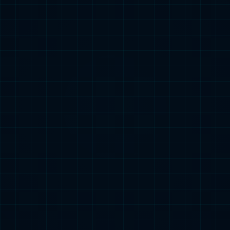
BB贝博艾弗森官网家居轮值CEO 王永辉
企业发展如同穿越戈壁的远征，既需要爆发力，更需要持久的耐力和
清晰的路线。正如，BB贝博艾弗森官网家居整装事业部总经理高世
淋在征战动员会上所言：戈壁的静默，是思考未来的最佳道场。在戈
壁中放缓脚步审视，绝非退缩，而是为了积蓄力量、校准方向后的全
力加速。