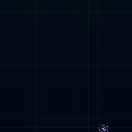
6月8日，戈壁百里征程正式开启！
BB贝博艾弗森官网整家勇士战队齐亮相，迎着大漠朝阳，在鸣笛声
中，于浩瀚沙海正式出征！彩烟腾空，旌旗猎猎，一场淬炼身心、熔
铸团队的金戈铁马之旅盛大启幕。