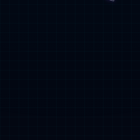
“金戈铁马气吞万里，同心同行其利断金”。行走于苍茫戈壁，BB贝
博艾弗森官网家居整装事业部副总经理李牛佳深情寄语，他谈到：领
导力在风沙中淬炼，信任在同行中铸就。愿我们每一位伙伴，都要成
为能扛旗、能打仗、能凝聚团队的将才，带领团队闯出生天，共拓新
版图！