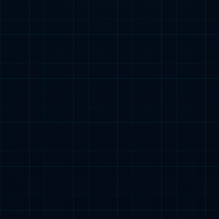
BB贝博艾弗森官网家居整装事业部总经理高世淋
同时，为确保戈壁徒步挑战的安全与成功，精心组织了团队破冰融
合、戈壁行程与规则详解、专业安全培训及医疗后勤保障说明会。