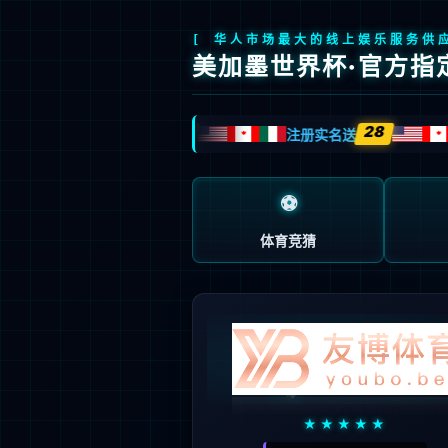
页面错误！请稍后再试～
V5.0.9
{ 十年磨一剑-为API开发设计的高性能框架 }