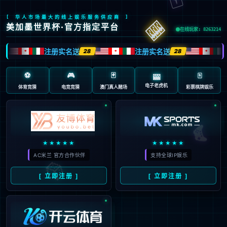
页面错误！请稍后再试～
V5.0.9
{ 十年磨一剑-为API开发设计的高性能框架 }