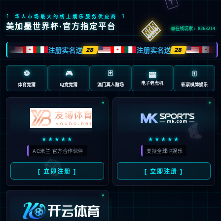
页面错误！请稍后再试～
V5.0.9
{ 十年磨一剑-为API开发设计的高性能框架 }