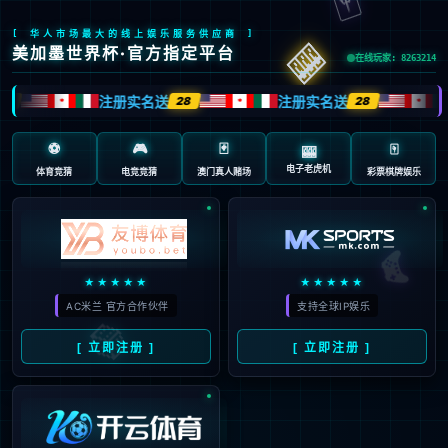
页面错误！请稍后再试～
V5.0.9
{ 十年磨一剑-为API开发设计的高性能框架 }