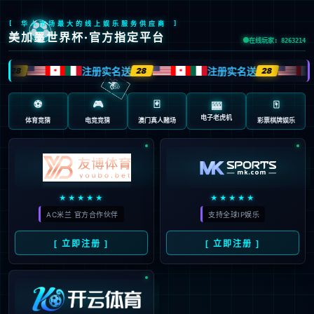
品牌资讯
中国爱厨日
装修攻略
品牌资讯
BRAND INFORMATION
2026-07-17
2026-07-17
飞流AI 3.1与九天2.0正式发布：双擎升级，读懂空间，赋能设计师！
2026-07-17
《清水故香》央视频首播：BB贝博艾弗森官网家居以文化同行者，共绘文化传承新图景
2026-07-16
2026整家定制加盟赛道解析：低风险创业优选，避开行业加盟深坑
家装大概是这辈子花钱最多、却最没安全感的一次消费。消费者说不清自己想要什么，设计师改七八遍方案，改到最后双方都在将就。这不是谁的问题，是行业里一直缺一座桥，一座...
存量家装新风口！BB贝博艾弗森官网局改 6 万起开店，50㎡小店掘金旧房改造万亿市场
6月28日，由BB贝博艾弗森官网家居与安溪清水岩、央视频联合出品的微短剧《清水故香》在央视频首播。该剧凭借真挚的情感叙事与深厚的文化内涵，实现了收视与口碑的双丰收，深深触动了...
一、2026家居赛道红利：整家定制成创业刚需赛道2026年大家居赛道风口持续爆发，整家定制凭借市场扩容+政策双向加持，成为低门槛、高潜力的创业首选。据中国家居协...
在后地产时代，新房装修市场增量放缓，老旧小区局部改造、厨卫焕新、老房优化成为家装行业增长核心赛道。聚焦细分赛道的局部翻新加盟，凭借低门槛、高周转、刚需旺盛的特点...
上一页
1
2
3
4
5
6
7
8
...
51
52
下一页
© 2011-2026BB贝博艾弗森官网厨柜家居科技股份有限公司 版权所有,并保留所有
权利